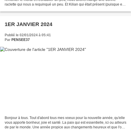
raclette qui nous a requinqué un peu. Et Kilian qui était présent (puisque en
télé travail), cela lui convenait énormément....
1ER JANVIER 2024
Publié le 02/01/2024 à 05:41
Par
PENSEE37
Bonjour à tous. Tout d'abord tous mes voeux pour la nouvelle année, qu'elle
vous apporte bonheur, joie et santé. La paix qui est essentielle, ici ou ailleurs
de par le monde. Une année propice aux changements heureux et que l'on