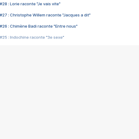
28 : Lorie raconte "Je vais vite"
#27 : Christophe Willem raconte "Jacques a dit"
#26 : Chimène Badi raconte "Entre nous"
#25 : Indochine raconte "3e sexe"
#24 : Zaho raconte "C'est chelou"
#23 : Patrick Bruel raconte "Au café des délices"
#22 : Kyo raconte "Le chemin"
#21 : Nolwenn Leroy raconte "Cassé"
#20 : Patrick Hernandez raconte "Born to be alive"
#19 : Lorie raconte "Près de moi"
#18 : Michael Jones raconte "A nos actes manqués" (avec Jean-Jacque
#17 : Khaled raconte "Aïcha"
#16 : Corneille raconte "Parce qu'on vient de loin"